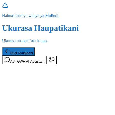
Halmashauri ya wilaya ya Mufindi
Ukurasa Haupatikani
Ukurasa unaoutafuta haupo.
Rudi Nyumbani
Ask GWF AI Assistant