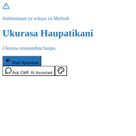
Halmashauri ya wilaya ya Mufindi
Ukurasa Haupatikani
Ukurasa unaoutafuta haupo.
Rudi Nyumbani
Ask GWF AI Assistant